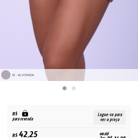
10 - ALVORADA
R$
Logue-se para
para revenda
ver o preço
42,25
em até
R$