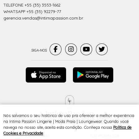
TELEFONE +55 (35) 3553-1662
WHATSAPP +55 (35) 92279-77
gerencia.vendas@intimapassion.com.br
Nós salvamos o seu histórico de uso pra oferecer a melhor experiência
® TODOS DIREITOS RESERVADOS
na Intima Passion Lingerie | Moda Praia | Loungewear. Quando você
navega no nosso site, aceita esta condição. Conheça nossa
Política de
Cookies e Privacidade
.
SITE 100% SEGURO
PLATAFORMA B2B