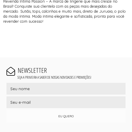
Revenda Íntima Passion – A marca de lingerie que mais cresce no
Brasil! Conquiste sua clientela com as peças mais desejadas do
mercado. Sutiãs, tops, calcinhas e muito mais, direto de Juruaia, o polo
da moda íntima. Moda íntima elegante e sofisticada, pronta para você
revender com sucesso!
NEWSLETTER
SEJA A PRIMEIRA A SABER DE NOSSAS NOVIDADES E PROMOÇÕES!
EU QUERO