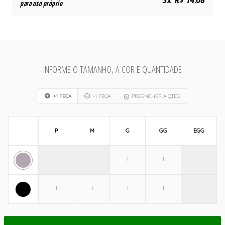
3x R$ 14,08
para uso próprio
INFORME O TAMANHO, A COR E QUANTIDADE
+1 PEÇA
-1 PEÇA
PREENCHER A QTDE
P
M
G
GG
EGG