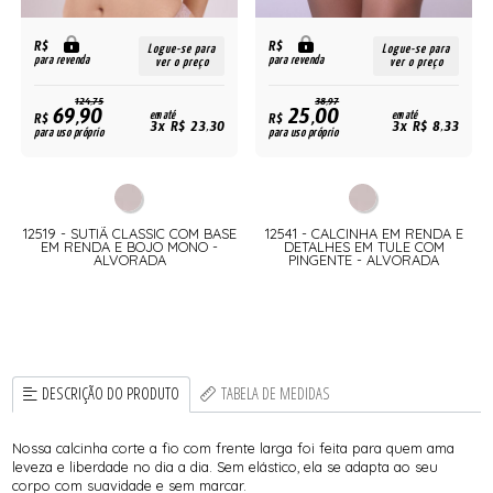
R$
R$
Logue-se para
Logue-se para
para revenda
para revenda
ver o preço
ver o preço
124,75
38,97
69,90
25,00
R$
em até
R$
em até
3x R$ 23,30
3x R$ 8,33
para uso próprio
para uso próprio
12519 - SUTIÃ CLASSIC COM BASE
12541 - CALCINHA EM RENDA E
EM RENDA E BOJO MONO -
DETALHES EM TULE COM
ALVORADA
PINGENTE - ALVORADA
DESCRIÇÃO DO PRODUTO
TABELA DE MEDIDAS
Nossa calcinha corte a fio com frente larga foi feita para quem ama
leveza e liberdade no dia a dia. Sem elástico, ela se adapta ao seu
corpo com suavidade e sem marcar.