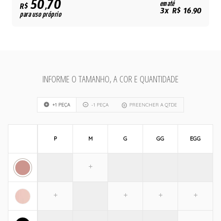
50,70
em até
R$
3x R$ 16,90
para uso próprio
INFORME O TAMANHO, A COR E QUANTIDADE
+1 PEÇA
-1 PEÇA
PREENCHER A QTDE
P
M
G
GG
EGG