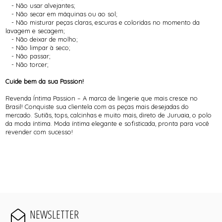
- Não usar alvejantes;
- Não secar em máquinas ou ao sol;
- Não misturar peças claras, escuras e coloridas no momento da
lavagem e secagem;
- Não deixar de molho;
- Não limpar à seco;
- Não passar;
- Não torcer;
Cuide bem da sua Passion!
Revenda Íntima Passion – A marca de lingerie que mais cresce no
Brasil! Conquiste sua clientela com as peças mais desejadas do
mercado. Sutiãs, tops, calcinhas e muito mais, direto de Juruaia, o polo
da moda íntima. Moda íntima elegante e sofisticada, pronta para você
revender com sucesso!
NEWSLETTER