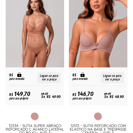
R$
R$
Logue-se para
Logue-se para
para revenda
para revenda
ver o preço
ver o preço
149,70
146,70
R$
em até
R$
em até
3x R$ 49,90
3x R$ 48,90
para uso próprio
para uso próprio
12334 - SUTIA SUPER ABRAÇO
12513 - SUTIÃ REFORCADO COM
REFORCADO C AVANCO LATERAL
ELASTICO NA BASE E TRESPASSE
DO BOJO - AVELÃ
CENTRAL - AVELÃ