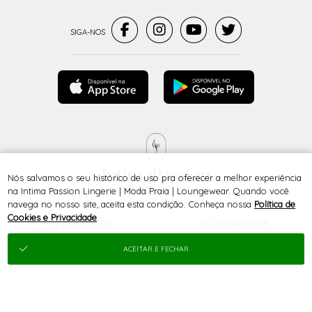
Nós salvamos o seu histórico de uso pra oferecer a melhor experiência
® TODOS DIREITOS RESERVADOS
na Intima Passion Lingerie | Moda Praia | Loungewear. Quando você
navega no nosso site, aceita esta condição. Conheça nossa
Política de
Cookies e Privacidade
.
SITE 100% SEGURO
PLATAFORMA B2B
ACEITAR E FECHAR