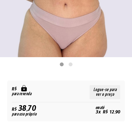
R$
Logue-se para
para revenda
ver o preço
38,70
em até
R$
3x R$ 12,90
para uso próprio