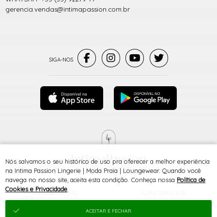
gerencia.vendas@intimapassion.com.br
Nós salvamos o seu histórico de uso pra oferecer a melhor experiência
® TODOS DIREITOS RESERVADOS
na Intima Passion Lingerie | Moda Praia | Loungewear. Quando você
navega no nosso site, aceita esta condição. Conheça nossa
Política de
Cookies e Privacidade
.
SITE 100% SEGURO
PLATAFORMA B2B
ACEITAR E FECHAR