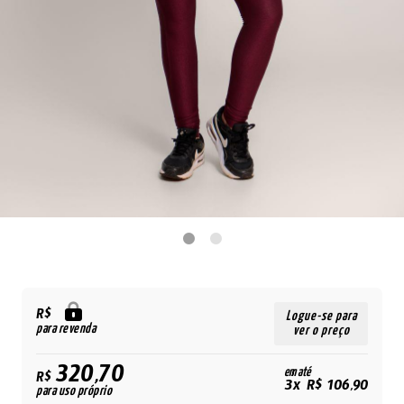
R$
Logue-se para
para revenda
ver o preço
320,70
em até
R$
3x R$ 106,90
para uso próprio