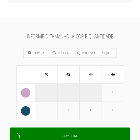
INFORME O TAMANHO, A COR E QUANTIDADE
+1 PEÇA
-1 PEÇA
PREENCHER A QTDE
40
42
44
46
COMPRAR