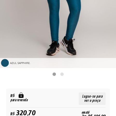
AZUL SAPPHIRE.
R$
Logue-se para
para revenda
ver o preço
320,70
em até
R$