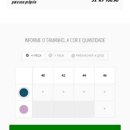
3x R$ 106,90
para uso próprio
INFORME O TAMANHO, A COR E QUANTIDADE
+1 PEÇA
-1 PEÇA
PREENCHER A QTDE
40
42
44
46