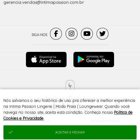
gerencia.vendas@intimapassion.com.br
Nós salvamos o seu histórico de uso pra oferecer a melhor experiência
® TODOS DIREITOS RESERVADOS
na Intima Passion Lingerie | Moda Praia | Loungewear. Quando você
navega no nosso site, aceita esta condição. Conheça nossa
Política de
Cookies e Privacidade
.
SITE 100% SEGURO
PLATAFORMA B2B
ACEITAR E FECHAR