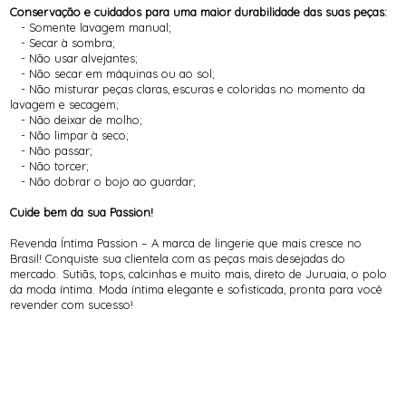
Conservação e cuidados para uma maior durabilidade das suas peças:
- Somente lavagem manual;
- Secar à sombra;
- Não usar alvejantes;
- Não secar em máquinas ou ao sol;
- Não misturar peças claras, escuras e coloridas no momento da
lavagem e secagem;
- Não deixar de molho;
- Não limpar à seco;
- Não passar;
- Não torcer;
- Não dobrar o bojo ao guardar;
Cuide bem da sua Passion!
Revenda Íntima Passion – A marca de lingerie que mais cresce no
Brasil! Conquiste sua clientela com as peças mais desejadas do
mercado. Sutiãs, tops, calcinhas e muito mais, direto de Juruaia, o polo
da moda íntima. Moda íntima elegante e sofisticada, pronta para você
revender com sucesso!