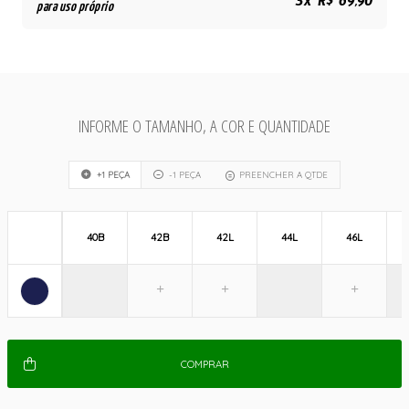
3x R$ 69,90
para uso próprio
INFORME O TAMANHO, A COR E QUANTIDADE
+1 PEÇA
-1 PEÇA
PREENCHER A QTDE
40B
42B
42L
44L
46L
COMPRAR