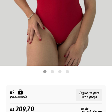
R$
Logue-se para
para revenda
ver o preço
209,70
em até
R$