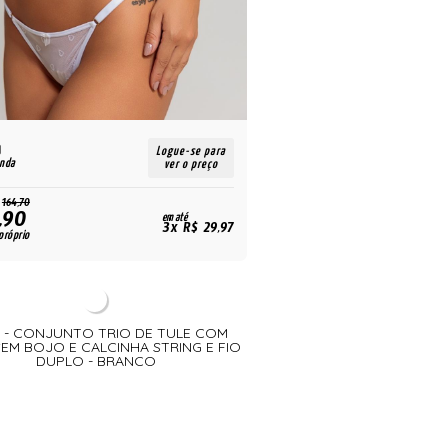
R$
Logue-se para
enda
para revenda
ver o preço
164,70
224,70
,90
99,00
em até
R$
3x R$ 29,97
próprio
para uso próprio
9 - CONJUNTO TRIO DE TULE COM
12641 - CONJUNTO REND
SEM BOJO E CALCINHA STRING E FIO
DETALHE LIGAS -
DUPLO - BRANCO