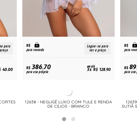
R$
R$
se para
Logue-se para
para revenda
para rev
 preço
ver o preço
386,70
89
em até
R$
R$
$ 40,00
3x R$ 128,90
para uso próprio
para uso 
ECORTES
12638 - NEGLIGÊ LUXO COM TULE E RENDA
1263
DE CÍLIOS - BRANCO
SUTIÃ 