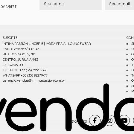
 NOVIDADES E
SUPORTE
COM
INTIMA PASSION LINGERIE | MODA PRAIA | LOUNGEWEAR
S
CNPJ 03.503.932/0001-45
S
RUA DOS GOMES, 683
C
CENTRO, JURUAIA/MG
C
CEP 37805-000
T
TELEFONE +55 (35) 3553-1662
D
WHATSAPP +55 (35) 92279-77
T
gerencia.vendas@intimapassion.com.br
C
S
P