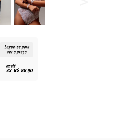
Logue-se para
ver o preço
em até
3x R$ 88,90