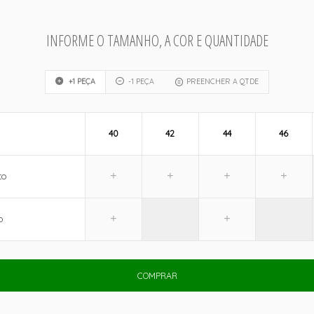
INFORME O TAMANHO, A COR E QUANTIDADE
+1 PEÇA
-1 PEÇA
PREENCHER A QTDE
40
42
44
46
CO
O
COMPRAR