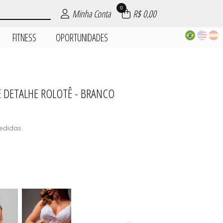
0
Minha Conta
R$ 0,00
FITNESS
OPORTUNIDADES
 DETALHE ROLOTÊ - BRANCO
| ROUPAS
PIJAMAS
DADES
AIA
AS
ES
S
edidas