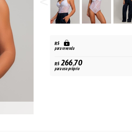
R$
para revenda
266,70
R$
para uso próprio