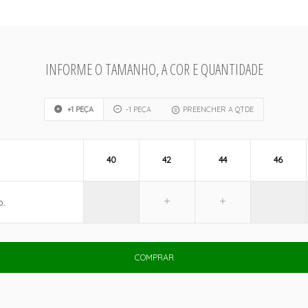
INFORME O TAMANHO, A COR E QUANTIDADE
+1 PEÇA
-1 PEÇA
PREENCHER A QTDE
40
42
44
46
..
COMPRAR