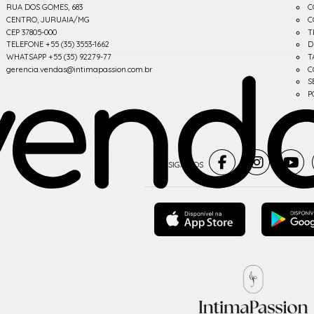
RUA DOS GOMES, 683
C
CENTRO, JURUAIA/MG
C
CEP 37805-000
T
TELEFONE +55 (35) 3553-1662
D
WHATSAPP +55 (35) 92279-77
T
gerencia.vendas@intimapassion.com.br
C
S
P