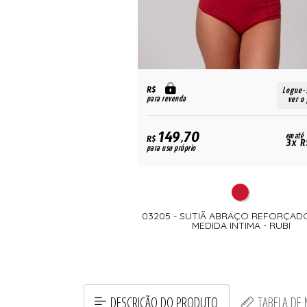
R$
Logue-
para revenda
ver o
149,70
em até
R$
3x R
para uso próprio
03205 - SUTIÃ ABRAÇO REFORÇAD
MEDIDA INTIMA - RUBI
DESCRIÇÃO DO PRODUTO
TABELA DE