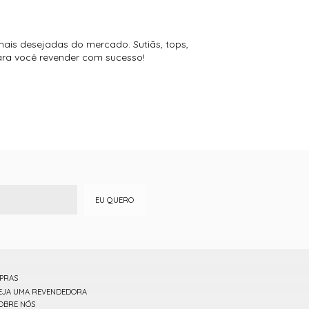
mais desejadas do mercado. Sutiãs, tops,
para você revender com sucesso!
EU QUERO
PRAS
EJA UMA REVENDEDORA
OBRE NÓS