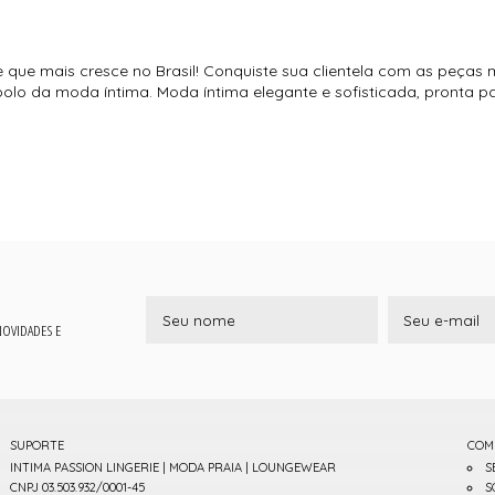
e que mais cresce no Brasil! Conquiste sua clientela com as peças 
o polo da moda íntima. Moda íntima elegante e sofisticada, pronta 
 NOVIDADES E
SUPORTE
COM
INTIMA PASSION LINGERIE | MODA PRAIA | LOUNGEWEAR
S
CNPJ 03.503.932/0001-45
S