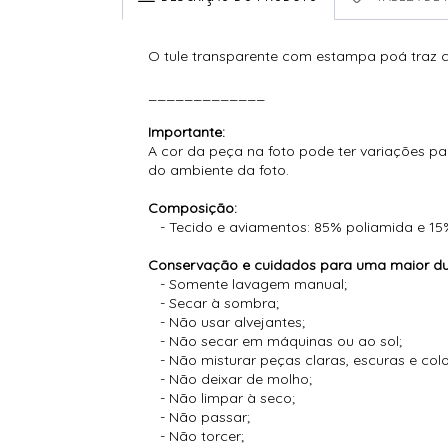
O tule transparente com estampa poá traz ch
_____________
Importante:
A cor da peça na foto pode ter variações pa
do ambiente da foto.
Composição:
- Tecido e aviamentos: 85% poliamida e 15
Conservação e cuidados para uma maior dur
- Somente lavagem manual;
- Secar à sombra;
- Não usar alvejantes;
- Não secar em máquinas ou ao sol;
- Não misturar peças claras, escuras e co
- Não deixar de molho;
- Não limpar à seco;
- Não passar;
- Não torcer;