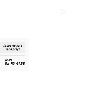
Logue-se para
ver o preço
em até
3x R$ 41,58