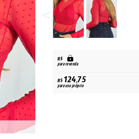
R$
para revenda
124,75
R$
para uso próprio