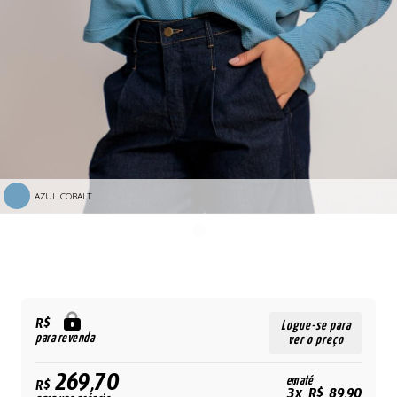
AZUL COBALT
R$
Logue-se para
para revenda
ver o preço
269,70
em até
R$
3x R$ 89,90