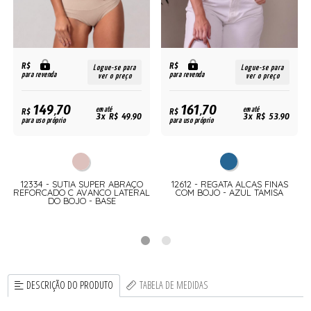
R$
R$
Logue-se para
Logue-se para
para revenda
para revenda
ver o preço
ver o preço
149,70
161,70
R$
em até
R$
em até
3x R$ 49,90
3x R$ 53,90
para uso próprio
para uso próprio
A
12334 - SUTIA SUPER ABRAÇO
12612 - REGATA ALCAS FINAS
A
REFORCADO C AVANCO LATERAL
COM BOJO - AZUL TAMISA
DO BOJO - BASE
DESCRIÇÃO DO PRODUTO
TABELA DE MEDIDAS