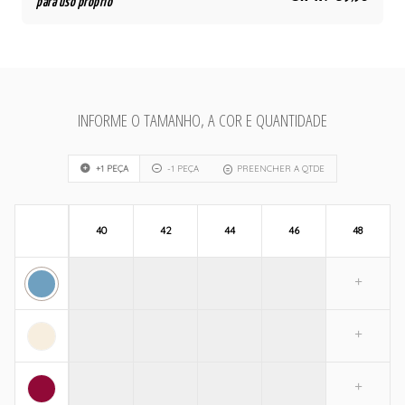
para uso próprio
INFORME O TAMANHO, A COR E QUANTIDADE
+1 PEÇA
-1 PEÇA
PREENCHER A QTDE
40
42
44
46
48