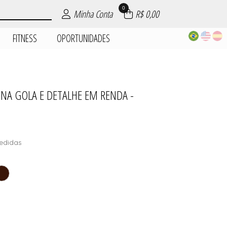
0
Minha Conta
R$ 0,00
FITNESS
OPORTUNIDADES
NA GOLA E DETALHE EM RENDA -
| ROUPAS
PIJAMAS
DADES
AIA
AS
ES
S
edidas