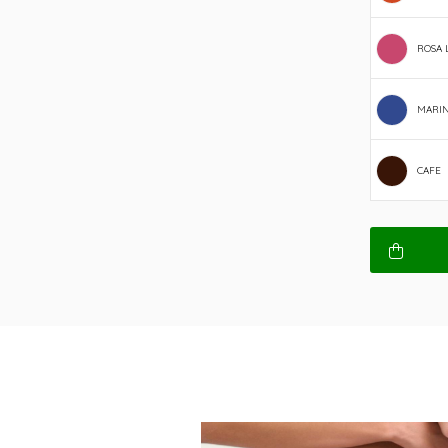
ROSA L
MARIN
CAFE