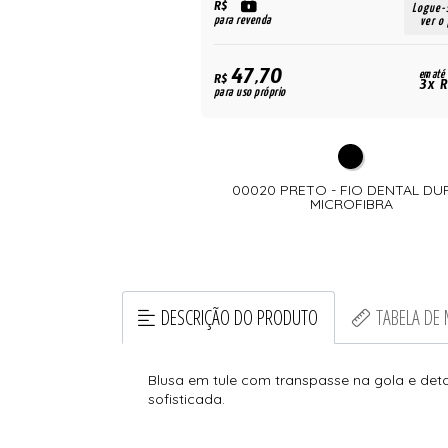
R$
Logue-
para revenda
ver o
47,70
em até
R$
3x R
para uso próprio
00020 PRETO - FIO DENTAL DU
MICROFIBRA
DESCRIÇÃO DO PRODUTO
TABELA DE
Blusa em tule com transpasse na gola e detal
sofisticada.