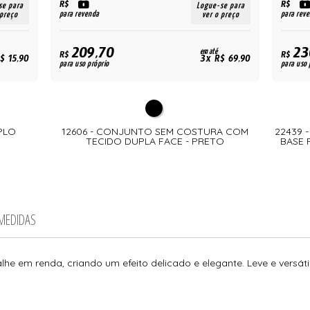
R$
R$
se para
Logue-se para
para revenda
para rev
 preço
ver o preço
209,70
23
em até
R$
R$
$ 15,90
3x R$ 69,90
para uso próprio
para uso 
PLO
12606 - CONJUNTO SEM COSTURA COM
22439 
TECIDO DUPLA FACE - PRETO
BASE 
 MEDIDAS
he em renda, criando um efeito delicado e elegante. Leve e versáti