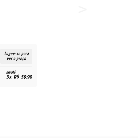
Logue-se para
ver o preço
em até
3x R$ 59,90