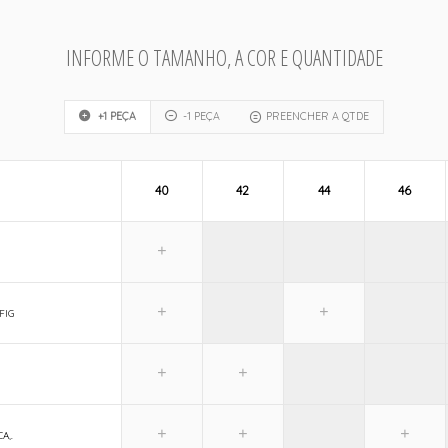
INFORME O TAMANHO, A COR E QUANTIDADE
+1 PEÇA
-1 PEÇA
PREENCHER A QTDE
40
42
44
46
FIG
A,.