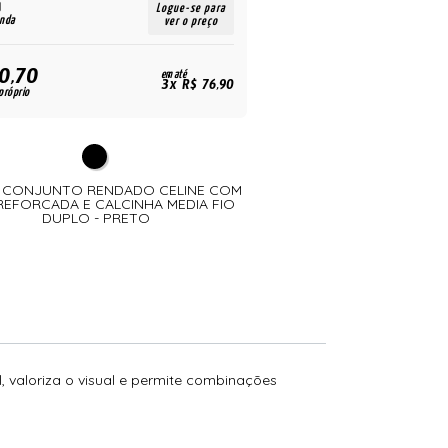
Logue-se para
enda
ver o preço
0,70
em até
3x R$ 76,90
próprio
- CONJUNTO RENDADO CELINE COM
REFORCADA E CALCINHA MEDIA FIO
DUPLO - PRETO
l, valoriza o visual e permite combinações