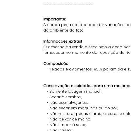
___________________
Importante:
A cor da peça na foto pode ter variações pa
do ambiente da foto.
Informações extras!
O desenho da renda é escolhido a dedo por n
fornecedor no momento da reposição do ite
Composição:
- Tecidos e aviamentos: 85% poliamida e 1
Conservação e cuidados para uma maior dur
- Somente lavagem manual;
- Secar à sombra;
- Não usar alvejantes;
- Não secar em máquinas ou ao sol;
- Não misturar peças claras, escuras e co
- Não deixar de molho;
- Não limpar à seco;
- Não passar;