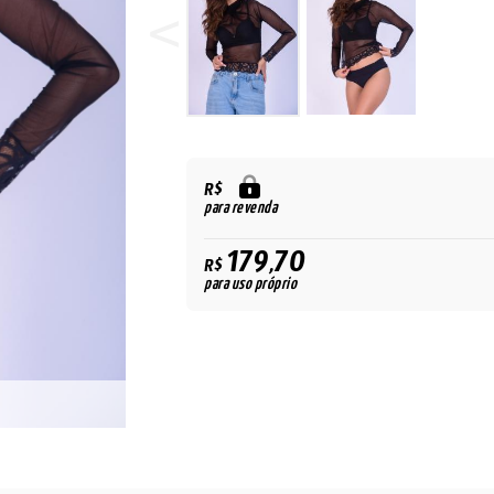
R$
para revenda
179,70
R$
para uso próprio