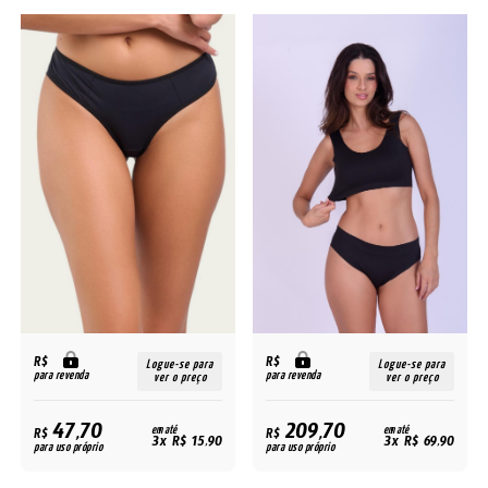
R$
R$
Logue-se para
Logue-se para
para revenda
para revenda
ver o preço
ver o preço
47,70
209,70
R$
em até
R$
em até
3x R$ 15,90
3x R$ 69,90
para uso próprio
para uso próprio