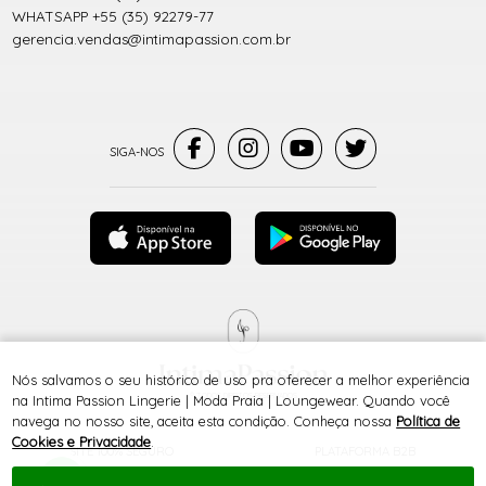
WHATSAPP +55 (35) 92279-77
gerencia.vendas@intimapassion.com.br
Nós salvamos o seu histórico de uso pra oferecer a melhor experiência
® TODOS DIREITOS RESERVADOS
na Intima Passion Lingerie | Moda Praia | Loungewear. Quando você
navega no nosso site, aceita esta condição. Conheça nossa
Política de
Cookies e Privacidade
.
SITE 100% SEGURO
PLATAFORMA B2B