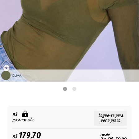
OLIVA.
R$
Logue-se para
para revenda
ver o preço
179,70
em até
R$