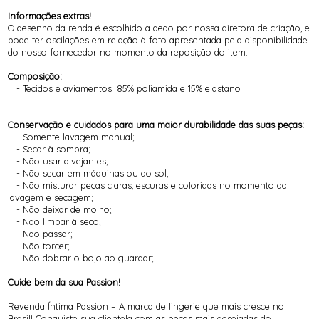
Informações extras!
O desenho da renda é escolhido a dedo por nossa diretora de criação, e
pode ter oscilações em relação à foto apresentada pela disponibilidade
do nosso fornecedor no momento da reposição do item.
Composição:
- Tecidos e aviamentos: 85% poliamida e 15% elastano
Conservação e cuidados para uma maior durabilidade das suas peças:
- Somente lavagem manual;
- Secar à sombra;
- Não usar alvejantes;
- Não secar em máquinas ou ao sol;
- Não misturar peças claras, escuras e coloridas no momento da
lavagem e secagem;
- Não deixar de molho;
- Não limpar à seco;
- Não passar;
- Não torcer;
- Não dobrar o bojo ao guardar;
Cuide bem da sua Passion!
Revenda Íntima Passion – A marca de lingerie que mais cresce no
Brasil! Conquiste sua clientela com as peças mais desejadas do