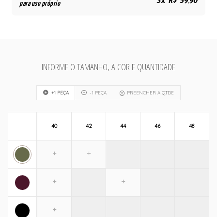
3x R$ 59,90
para uso próprio
INFORME O TAMANHO, A COR E QUANTIDADE
+1 PEÇA
-1 PEÇA
PREENCHER A QTDE
40
42
44
46
48